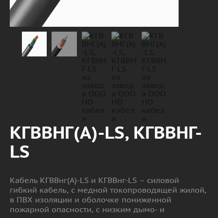
КГВВНГ(А)-LS, КГВВНГ-
LS
Кабель КГВВнг(А)-LS и КГВВнг-LS – силовой
гибкий кабель, с медной токопроводящей жилой,
в ПВХ изоляции и оболочке пониженной
пожарной опасности, с низким дымо- и