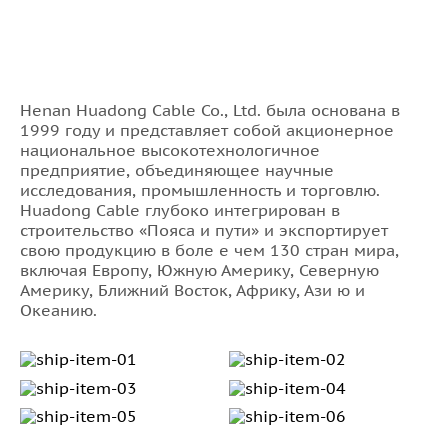
3х0,75
3х1,0
3х1,5
3х2,5
Henan Huadong Cable Co., Ltd. была основана в
1999 году и представляет собой акционерное
3х4
национальное высокотехнологичное
предприятие, объединяющее научные
44х0,5
исследования, промышленность и торговлю.
44х0,75
Huadong Cable глубоко интегрирован в
строительство «Пояса и пути» и экспортирует
44х1,0
свою продукцию в боле е чем 130 стран мира,
включая Европу, Южную Америку, Северную
44х1,5
Америку, Ближний Восток, Африку, Ази ю и
Океанию.
4х0,5
4х0,75
4х1,0
4х1,5
4х2,5