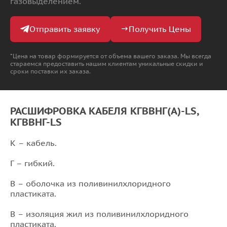
газовыделением.
Отправить заявку
Получить Цены
*Цена на товар формируется от объема вашего заказа. Мы всегда
стараемся предоставить нашим клиентам уникальные скидки и
сроки поставки их заказа.
РАСШИФРОВКА КАБЕЛЯ КГВВНГ(А)-LS,
КГВВНГ-LS
К – кабель.
Г – гибкий.
В – оболочка из поливинилхлоридного
пластиката.
В – изоляция жил из поливинилхлоридного
пластиката.