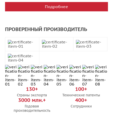
24х1,0
Подробнее
24х1,5
27х1,5
ПРОВЕРЕННЫЙ ПРОИЗВОДИТЕЛЬ
2х1,5
30х0,5
30х0,75
30х1,0
30х1,5
37х0,5
37х0,75
130+
100+
37х1,0
Страны экспорта
Технические патенты
37х1,5
3000 млн.+
400+
3х0,5
Годовая
Сотрудники
производительность