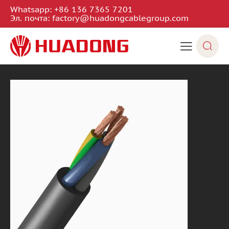
Whatsapp:
+86 136 7365 7201
Эл. почта:
factory@huadongcablegroup.com