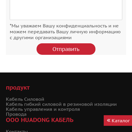
61х0,75
61х1,0
*Мы уважаем Вашу конфиденциальность и не
61х1,5
можем передавать Вашу личную информацию
с другими организациями
70х1,0
7х0,5
7х0,75
7х1,0
7х1,5
продукт
7х2,5
7х4
Кабель Силовой
Кабель гибкий силовой в резиновой изоляции
Кабель управления и контроля
Провода
ООО HUADONG КАБЕЛЬ
Каталог
Контакты