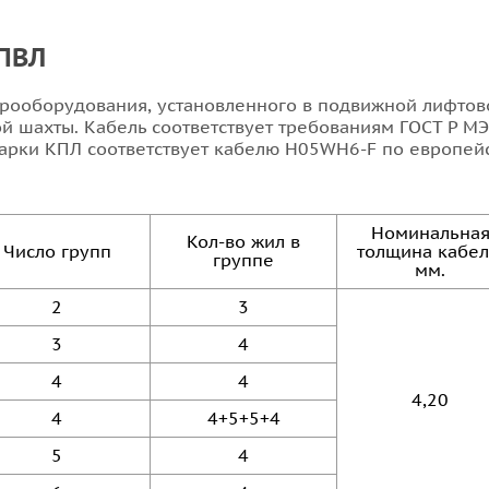
КПВЛ
рооборудования, установленного в подвижной лифтово
 шахты. Кабель соответствует требованиям ГОСТ Р МЭ
марки КПЛ соответствует кабелю H05WH6-F по европей
Номинальна
Кол-во жил в
Число групп
толщина кабел
группе
мм.
2
3
3
4
4
4
4,20
4
4+5+5+4
5
4