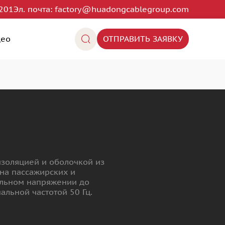
201
Эл. почта:
factory@huadongcablegroup.com
део
ОТПРАВИТЬ ЗАЯВКУ
изоляцией и оболочкой из
 на пассажирских и
альном напряжении до
льной частотой 50 Гц.