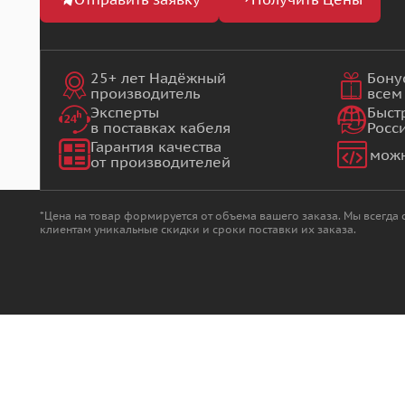
25+ лет Надёжный
Бону
производитель
всем
Эксперты
Быст
в поставках кабеля
Росс
Гарантия качества
можн
от производителей
*Цена на товар формируется от объема вашего заказа. Мы всегда
клиентам уникальные скидки и сроки поставки их заказа.