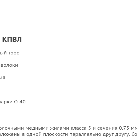
я КПВЛ
ый трос
оволоки
ия
марки О-40
лочными медными жилами класса 5 и сечения 0,75 мм²
оложены в одной плоскости параллельно друг другу. 