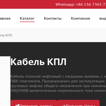
Whatsapp:
+86 136 7365 7
лавная
Каталог
Контакты
Компания
ви
ель КПЛ
Кабель КПЛ
Кабель плоский лифтовый с медными жилами, с 
ПВХ пластиката. Предназначен для эксплуатации
грузовых лифтах общего назначения при номин
300/500В включительно переменного тока номина
Отправить заявку
Получить Цены