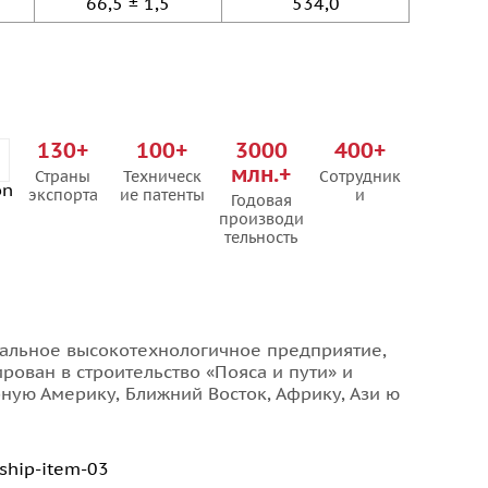
66,5 ± 1,5
534,0
130+
100+
3000
400+
млн.+
Страны
Техническ
Сотрудник
экспорта
ие патенты
и
Годовая
производи
тельность
ональное высокотехнологичное предприятие,
ован в строительство «Пояса и пути» и
ную Америку, Ближний Восток, Африку, Ази ю