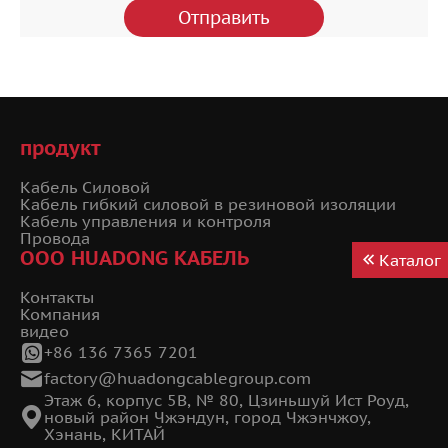
продукт
Кабель Силовой
Кабель гибкий силовой в резиновой изоляции
Кабель управления и контроля
Провода
ООО HUADONG КАБЕЛЬ
Каталог
Контакты
Компания
видео
+86 136 7365 7201
factory@huadongcablegroup.com
Этаж 6, корпус 5B, № 80, Цзиньшуй Ист Роуд,
новый район Чжэндун, город Чжэнчжоу,
Хэнань, КИТАЙ