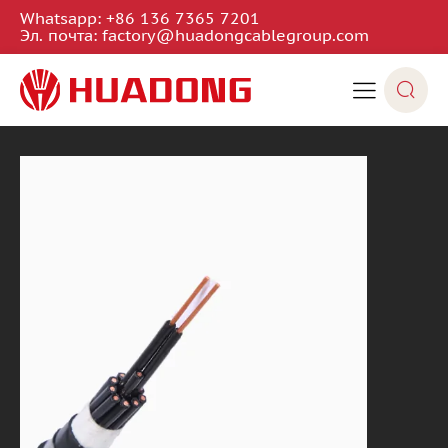
Whatsapp:
+86 136 7365 7201
Эл. почта:
factory@huadongcablegroup.com