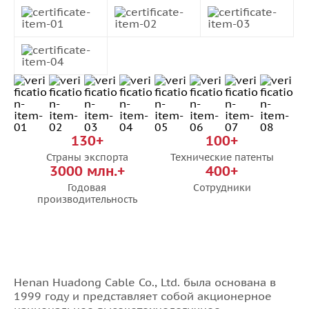
27x1,5
37x1,5
4x2,5
5x2,5
7x2,5
130+
100+
10x2,5
Страны экспорта
Технические патенты
14x2,5
3000 млн.+
400+
19x2,5
Годовая
Сотрудники
производительность
27x2,5
37x2,5
4x4,0
7x4,0
Henan Huadong Cable Co., Ltd. была основана в
1999 году и представляет собой акционерное
10x4,0