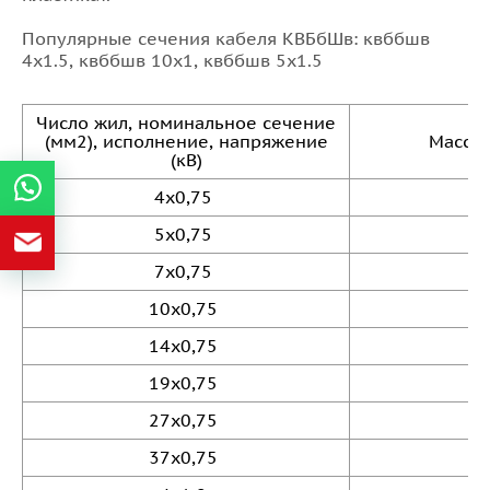
Популярные сечения кабеля КВБбШв: квббшв
4х1.5, квббшв 10х1, квббшв 5х1.5
Число жил, номинальное сечение
(мм2), исполнение, напряжение
Масса 
(кВ)
4х0,75
5х0,75
7х0,75
10х0,75
14х0,75
19х0,75
27х0,75
37х0,75