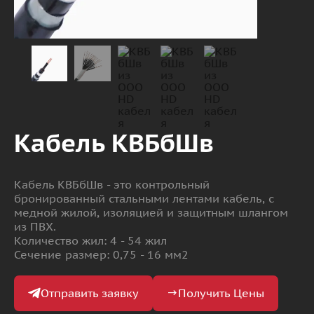
Кабель КВБбШв
Кабель КВБбШв - это контрольный
бронированный стальными лентами кабель, с
медной жилой, изоляцией и защитным шлангом
из ПВХ.
Количество жил: 4 - 54 жил
Сечение размер: 0,75 - 16 мм2
Отправить заявку
Получить Цены