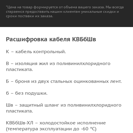
*Цена на товар формируется от объема вашего заказа. Мы всегда
стараемся предоставить нашим клиентам уникальные скидки и
сроки поставки их заказа.
Расшифровка кабеля КВБбШв
К – кабель контрольный.
В – изоляция жил из поливинилхлоридного
пластиката.
Б – броня из двух стальных оцинкованных лент.
б – без подушки.
Шв – защитный шланг из поливинилхлоридного
пластиката.
КВБбШв-ХЛ – холодостойкое исполнение
(температура эксплуатации до -60 °С)