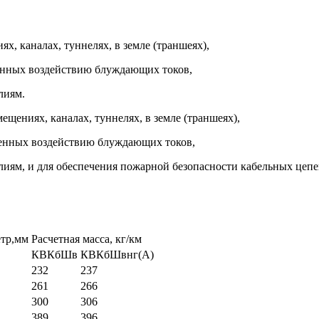
, каналах, туннелях, в земле (траншеях),
женных воздействию блуждающих токов,
лиям.
ениях, каналах, туннелях, в земле (траншеях),
рженных воздействию блуждающих токов,
лиям, и для обеспечения пожарной безопасности кабельных цепе
тр,мм
Расчетная масса, кг/км
КВКбШв
КВКбШвнг(А)
232
237
261
266
300
306
389
396