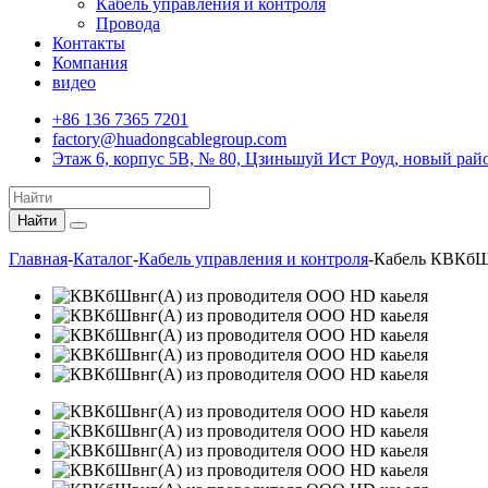
Кабель управления и контроля
Провода
Контакты
Компания
видео
+86 136 7365 7201
factory@huadongcablegroup.com
Этаж 6, корпус 5B, № 80, Цзиньшуй Ист Роуд, новый ра
Найти
Главная
-
Каталог
-
Кабель управления и контроля
-
Кабель КВКбШ