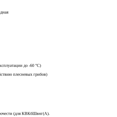
едная
сплуатации до -60 °С)
йствию плесневых грибов)
рючести (для КВКбШвнг(А).