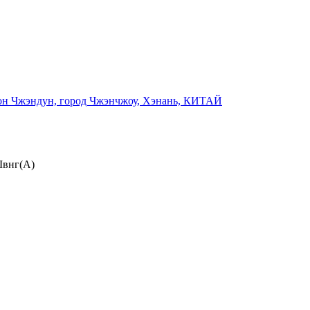
йон Чжэндун, город Чжэнчжоу, Хэнань, КИТАЙ
внг(А)