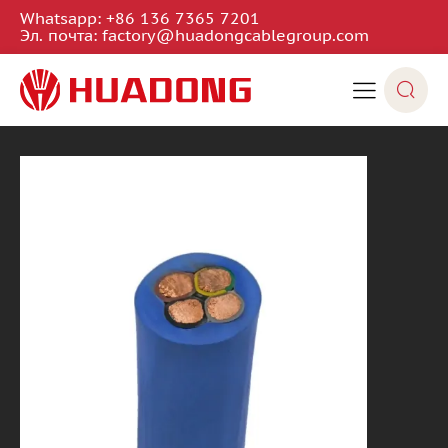
Whatsapp:
+86 136 7365 7201
Эл. почта:
factory@huadongcablegroup.com